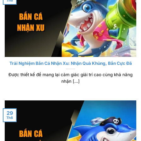
Th6
Những ưu điểm nổi bật tại cổng game
Trải Nghiệm Bắn Cá Nhận Xu: Nhận Quà Khủng, Bắn Cực Đã
Sự thành công của cổng game luôn gắn liền với phát
trình phát triển của sảnh cược hãy cùng tham khảo các
Được thiết kế để mang lại cảm giác giải trí cao cùng khả năng
nhận [...]
đánh giá về ưu điểm nổi bật ngay sau đây:
An toàn và xanh chín
Cổng game cam kết cung cấp sân chơi công bằng,
29
minh bạch và hoàn toàn không có gian lận. Mọi kết
Th6
quả đều được điều khiển bằng thuật toán RNG chuẩn
quốc tế đảm bảo tính công bằng tuyệt đối. Người chơi
có thể yên tâm giải trí mà không lo bị can thiệp. Hệ