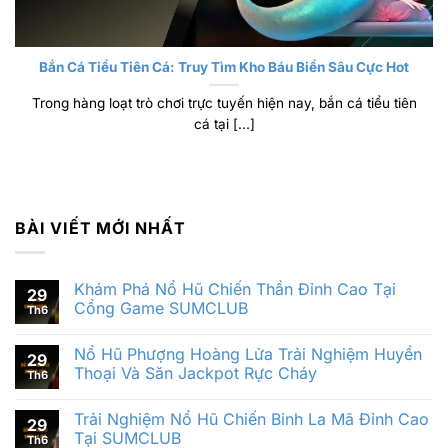
Từ phòng thường đến phòng VIP, mỗi không gian đều
có thiết kế riêng biệt cùng hệ sinh thái sinh vật phong
phú. Mỗi phòng đều được thiết kế tối ưu về mặt trải
Bắn Cá Tiểu Tiên Cá: Truy Tìm Kho Báu Biển Sâu Cực Hot
nghiệm người dùng. Người chơi có thể dễ dàng chuyển
đổi giữa các phòng để săn boss hoặc kiếm điểm. Đây
Trong hàng loạt trò chơi trực tuyến hiện nay, bắn cá tiểu tiên
là điểm cộng lớn giúp người chơi luôn được có trải
cá tại [...]
nghiệm tươi mới và không bao giờ lo nhàm chán.
Khuyến mãi hot
BÀI VIẾT MỚI NHẤT
Cổng game cũng hay tung ra các chương trình khuyến
mãi dành riêng cho người chơi như: hoàn trả không
giới hạn, thưởng nạp đầu, hay khuyến mãi theo sự
Khám Phá Nổ Hũ Chiến Thần Đỉnh Cao Tại
29
kiện. Các chương trình này nhằm tăng vốn chơi và cả
Cổng Game SUMCLUB
Th6
khả năng săn thưởng lớn. Mỗi tuần đều cập nhật
Nổ Hũ Phượng Hoàng Lửa Trải Nghiệm Huyền
khuyến mãi mới để giữ chân người chơi lâu dài. Đây
29
Thoại Và Săn Jackpot Rực Cháy
Th6
chính là yếu tố giúp sảnh cược có số lượng người chơi
rất lớn và chiếm trọn lòng tin của hội viên.
Trải Nghiệm Nổ Hũ Chiến Binh La Mã Đỉnh Cao
29
Tại SUMCLUB
Th6