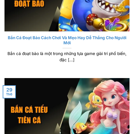
thống bảo mật cũng cam kết bảo vệ thông tin người
dùng tuyệt đối. Đây chính là nền tảng đáng tin cậy cho
những ai muốn được trải nghiệm cá cược hoàn toàn
hợp pháp.
Bắn Cá Đoạt Bảo Cách Chơi Và Mẹo Hay Dễ Thắng Cho Người
Nhận thưởng cực lớn
Mới
Khi chơi thì bạn có cơ hội nhận được phần thưởng lên
Bắn cá đoạt bảo là một trong những tựa game giải trí phổ biến,
đến hàng chục triệu đồng chỉ với một vài thao tác đơn
đặc [...]
giản. Những con boss khủng mang lại hệ số thưởng
cực cao, hấp dẫn không kém các game jackpot. Cơ
chế đổi thưởng nhanh chóng, minh bạch càng tăng
thêm sức hút cho game. Chơi vui – trúng lớn là điều
29
Th6
hoàn toàn có thật tại sảnh cược này.
Đa dạng phòng chơi
Tại đây mang đến nhiều phòng chơi với các mức cược
khác nhau phù hợp cả người mới lẫn cao thủ lâu năm.