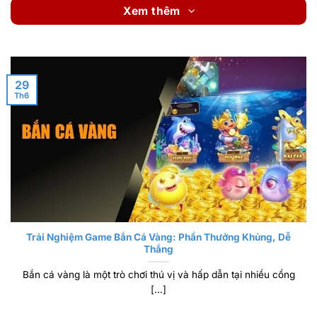
cho bạn đầy đủ thông tin chi tiết hơn về nơi khám phá
Xem thêm
đại dương hot nhất năm.
Giới thiệu về sảnh bắn cá
29
Th6
Sản phẩm sảnh bắn cá vô cùng hấp dẫn tại SUMCLUB
Trải Nghiệm Game Bắn Cá Vàng: Phần Thưởng Khủng, Dễ
Thắng
Sảnh
bắn cá
là nơi quy tụ những trò chơi khắc họa thế
Bắn cá vàng là một trò chơi thú vị và hấp dẫn tại nhiều cổng
giới đại dương. Người chơi sẽ sử dụng súng hoặc đại
[...]
bác để tiêu diệt các loài sinh vật biển và nhận thưởng