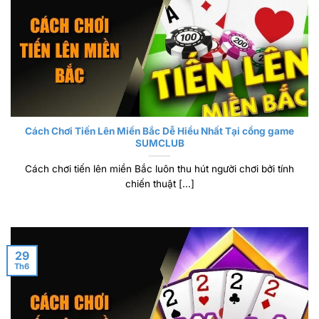
Những đặc điểm hấp dẫn tại sảnh chơi
Cùng khám phá những yếu tố làm nên sức hút vượt trội
của sảnh cược, tìm hiểu ngay:
Cách Chơi Tiến Lên Miền Bắc Dễ Hiểu Nhất Tại cổng game
SUMCLUB
Hoàn toàn hợp pháp
Cách chơi tiến lên miền Bắc luôn thu hút người chơi bởi tính
chiến thuật [...]
Sảnh game hoạt động dựa trên giấy phép hợp lệ do tổ
chức quản lý quốc tế cấp đảm bảo tính pháp lý rõ ràng
và minh bạch. Nhờ vậy mà mang lại sự yên tâm cho
người chơi trong quá trình tham gia và giao dịch.
29
Th6
Hơn nữa, sân chơi này còn tuân thủ nghiêm ngặt các
tiêu chuẩn kiểm duyệt nội dung và trách nhiệm xã hội.
Đây là minh chứng rõ ràng cho sự nghiêm túc và