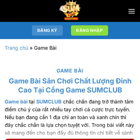
Chuyển
đến
nội
dung
ĐĂNG KÝ
ĐĂNG NHẬP
Trang chủ
»
Game Bài
GAME BÀI
Game Bài Sân Chơi Chất Lượng Đỉnh
Cao Tại Cổng Game SUMCLUB
Game bài
tại
SUMCLUB
chắc chắn đang trở thành tâm
điểm chú ý của rất nhiều tay chơi cá cược trực tuyến.
Nếu bạn đang cần 1 địa chỉ an toàn và xanh chín thì
đây chắc chắn là lựa chọn tuyệt vời. Trong bài viết này
sẽ mang đến cho bạn đầy đủ thông tin chi tiết về sảnh